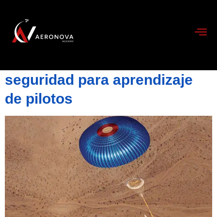
Categoría:
Formación
Aviones Cirrus Series (A-SR)
tecnología avanzada y su
seguridad para aprendizaje
de pilotos