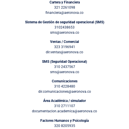
Cartera y Financiera
321 2261098
financiera@aeronova.co
Sistema de Gestión de seguridad operacional (SMS)
3102438653
sms@aeronova.co
Ventas / Comercial
323 3196941
dir.ventas@aeronova.co
SMS (Seguridad Operacional)
310 2437567
sms@aeronova.co
Comunicaciones
310 4228480
dir.comunicaciones@aeronova.co
Área Académica / simulador
310 2711107
documentacion.academica@aeronova.co
Factores Humanos y Psicología
320 8205935