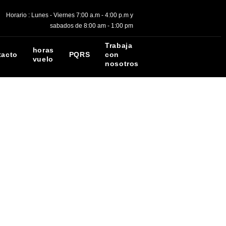
Horario : Lunes - Viernes 7:00 a.m - 4:00 p.m y
sabados de 8:00 am - 1:00 pm
Trabaja
horas
tacto
PQRS
con
vuelo
nosotros