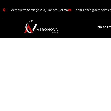
Aeropuerto Santiago Vila, Flandes, Tolima
admisiones@aeronova.c
AERONOVA ACADE
Nosotr